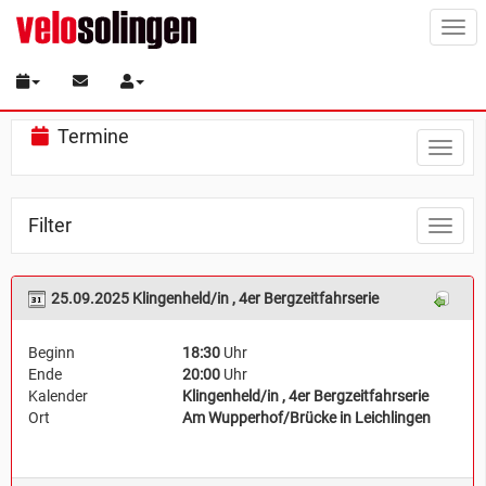
Togg
navi
Termine
Toggle
naviga
Filter
Toggle
naviga
25.09.2025 Klingenheld/in , 4er Bergzeitfahrserie
Beginn
18:30
Uhr
Ende
20:00
Uhr
Kalender
Klingenheld/in , 4er Bergzeitfahrserie
Ort
Am Wupperhof/Brücke in Leichlingen