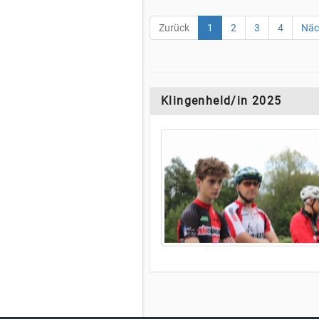
Zurück
1
2
3
4
Näc
Klingenheld/in 2025