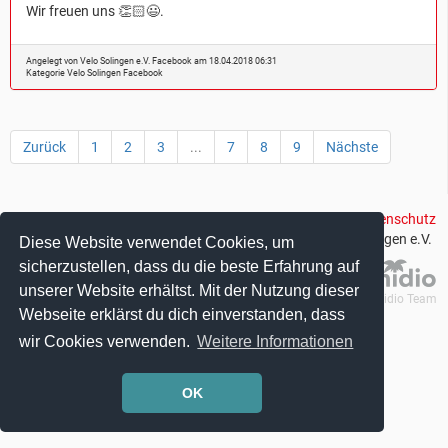
Wir freuen uns 👏🏻😃.
Angelegt von Velo Solingen e.V. Facebook am 18.04.2018 06:31
Kategorie
Velo Solingen Facebook
Zurück
1
2
3
...
7
8
9
Nächste
Impressum
|
Datenschutz
© 2018 Velo Solingen e.V.
Diese Website verwendet Cookies, um
sicherzustellen, dass du die beste Erfahrung auf
unserer Website erhältst. Mit der Nutzung dieser
© 2004 - 2018 Admidio Team
Webseite erklärst du dich einverstanden, dass
wir Cookies verwenden.
Weitere Informationen
OK