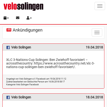
Togg
navi
Ankündigungen
Toggle
naviga
Velo Solingen
19.04.2018
XLC 3-Nations-Cup Solingen: Ben Zwiehoff favorisiert –
acrossthecountry:
https://www.acrossthecountry.net/xlc-3-
nations-cup-solingen-ben-zwiehoff-favorisiert/
.
Angelegt von Velo Solingen e.V. Facebook am 19.04.2018 11:12
Zuletzt bearbeitet von Gelöschte Person am 16.06.2018 08:17
Kategorie
Velo Solingen Facebook
Velo Solingen
18.04.2018