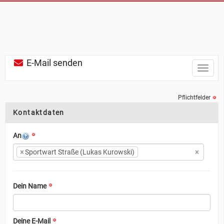
E-Mail senden
Toggle
naviga
Pflichtfelder
Kontaktdaten
An
×
Sportwart Straße (Lukas Kurowski)
×
Dein Name
Deine E-Mail